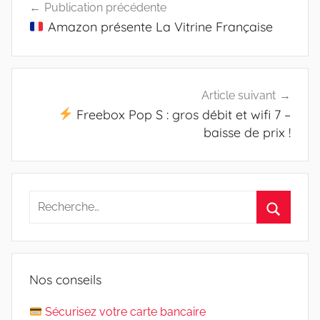
Publication précédente
k
k
p
t
r
de
Amazon présente La Vitrine Française
l’article
Article suivant
Freebox Pop S : gros débit et wifi 7 –
baisse de prix !
Recherche
pour
Recherc
:
Nos conseils
Sécurisez votre carte bancaire