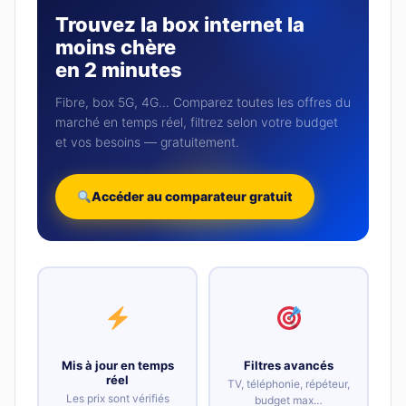
Trouvez la box internet la
moins chère
en 2 minutes
Fibre, box 5G, 4G… Comparez toutes les offres du
marché en temps réel, filtrez selon votre budget
et vos besoins — gratuitement.
Accéder au comparateur gratuit
Mis à jour en temps
Filtres avancés
réel
TV, téléphonie, répéteur,
Les prix sont vérifiés
budget max…